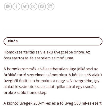
LEÍRÁS
Homokszertartás szív alakú üvegcsébe öntve. Az
összetartozás és szerelem szimbóluma.
A homokszemcsék elválaszthatatlansága jelképezi az
örökké tartó szerelmet számotokra. A két kis szív alakú
üvegből öntitek a homokot a nagy szív üvegcsébe, így
alakul ki számotokra az adott pillanatról egy csodás,
örökre szóló homokkép.
A kiöntő üvegek 200-ml-es és a fő üveg 500 ml-es ezért