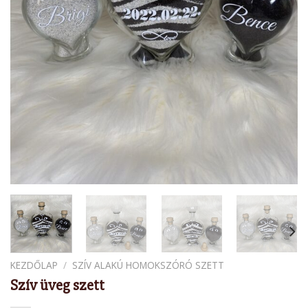
KEZDŐLAP
/
SZÍV ALAKÚ HOMOKSZÓRÓ SZETT
Szív üveg szett