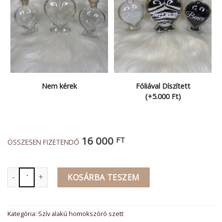
Nem kérek
Fóliával Díszített
(+5.000 Ft)
16 000
FT
ÖSSZESEN FIZETENDŐ
Szív üveg szett mennyiség
KOSÁRBA TESZEM
Kategória:
Szív alakú homokszóró szett