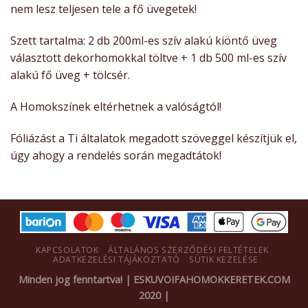
nem lesz teljesen tele a fő üvegetek!
Szett tartalma: 2 db 200ml-es szív alakú kiöntő üveg
választott dekorhomokkal töltve + 1 db 500 ml-es szív
alakú fő üveg + tölcsér.
A Homokszínek eltérhetnek a valóságtól!
Fóliázást a Ti általatok megadott szöveggel készítjük el,
úgy ahogy a rendelés során megadtátok!
KAPCSOLATOK
ÁLTALÁNOS SZERZŐDÉSI FELTÉTELEK
ADATKEZELÉSI TÁJÁKOZTATÓ
SÜTIK KEZELÉSE
Minden jog fenntartva! | ESKUVOIFAHOMOKKERETEK.COM
2020 |