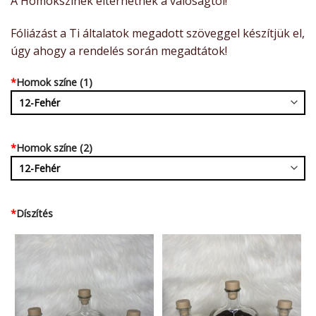
A Homokszínek eltérhetnek a valóságtól!
Fóliázást a Ti általatok megadott szöveggel készítjük el,
úgy ahogy a rendelés során megadtátok!
*
Homok színe (1)
*
Homok színe (2)
*
Díszítés