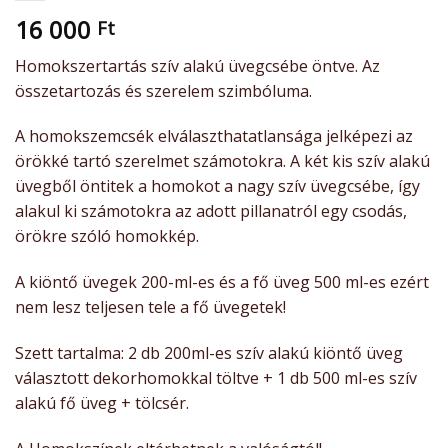
16 000
Ft
Homokszertartás szív alakú üvegcsébe öntve. Az
összetartozás és szerelem szimbóluma.
A homokszemcsék elválaszthatatlansága jelképezi az
örökké tartó szerelmet számotokra. A két kis szív alakú
üvegből öntitek a homokot a nagy szív üvegcsébe, így
alakul ki számotokra az adott pillanatról egy csodás,
örökre szóló homokkép.
A kiöntő üvegek 200-ml-es és a fő üveg 500 ml-es ezért
nem lesz teljesen tele a fő üvegetek!
Szett tartalma: 2 db 200ml-es szív alakú kiöntő üveg
választott dekorhomokkal töltve + 1 db 500 ml-es szív
alakú fő üveg + tölcsér.