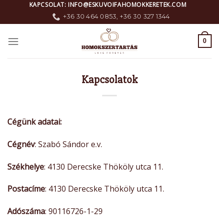
Skip
KAPCSOLAT: INFO@ESKUVOIFAHOMOKKERETEK.COM
to
+36 30 464 0853, +36 30 327 1344
content
0
Kapcsolatok
Cégünk adatai:
Cégnév
: Szabó Sándor e.v.
Székhelye
: 4130 Derecske Thököly utca 11.
Postacíme
: 4130 Derecske Thököly utca 11.
Adószáma
: 90116726-1-29